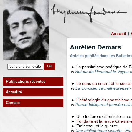
Accueil
Aurélien Demars
Articles publiés dans les Bulleti
► Le pessimisme poétique de F
in
Autour de Rimbaud le Voyou n
Publications récentes
►
Le sens du secret et le secr
in
La Conscience malheureuse
-
Actualité
►
L’hétérologie du gnosticisme
Contact
in
Parole biblique et pensée exist
► Une lecture existentielle : m
►
Fondane et la revue
Chemar
► Eminescu et la guerre
in
Une bibliothèque vivante - Fo